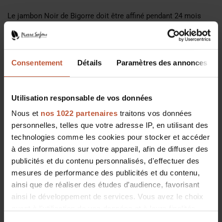
Le jambon Noir de Bigorre doit être affiné pendant 24 mois
minimum pour obtenir son AOP. L'alimentation naturelle du
porc noir apporte à nos jambons ce goût si caractéristique de
chair persillée et de note de châtaigne.
Consentement
Détails
Paramètres des annonces
Conditionnement idéal pour découvrir le Jambon Noir de
Bigorre AOP tranché finement.
Utilisation responsable de vos données
Description du produit
Nous et
nos 1022 partenaires
traitons vos données
personnelles, telles que votre adresse IP, en utilisant des
technologies comme les cookies pour stocker et accéder
Informations nutritionnelles
à des informations sur votre appareil, afin de diffuser des
publicités et du contenu personnalisés, d'effectuer des
Prix:
12,05 €
mesures de performance des publicités et du contenu,
ainsi que de réaliser des études d’audience, favorisant
ainsi le développement de services. Vous avez le choix
quant à l'utilisation de vos données et à leurs finalités.
Vous pouvez modifier ou retirer votre consentement à
Quantité