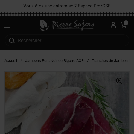
Passer au contenu
Vous êtes une entreprise ? Espace Pro/CSE
Ouvrir le pa
0
Ouvrir le menu
Accueil
/
Jambons Porc Noir de Bigorre AOP
/
Tranches de Jambon Noir