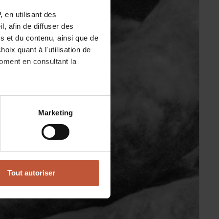
 en utilisant des
, afin de diffuser des
s et du contenu, ainsi que de
oix quant à l'utilisation de
moment en consultant la
à plusieurs mètres près
Marketing
pécifiques (empreintes
, reportez-vous à la
section «
claration sur les cookies.
Tout autoriser
nnalités relatives aux médias
on de notre site avec nos
 d'autres informations que