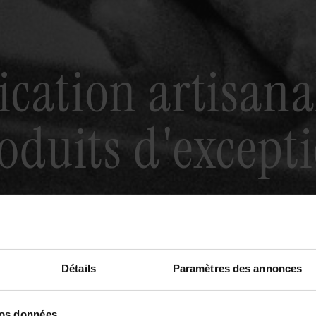
ication artisanal
oduits d'except
Détails
Paramètres des annonces
vos données