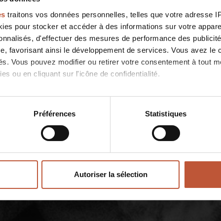
es
traitons vos données personnelles, telles que votre adresse IP,
es pour stocker et accéder à des informations sur votre appareil
sonnalisés, d'effectuer des mesures de performance des publicité
e, favorisant ainsi le développement de services. Vous avez le ch
ités. Vous pouvez modifier ou retirer votre consentement à tout 
es ou en cliquant sur l'icône de confidentialité.
imerions également :
ns sur votre localisation géographique qui peuvent être précises 
Préférences
Statistiques
 en l'analysant activement pour en relever les caractéristiques s
aitement de vos données personnelles et définir vos préférences
er ou retirer votre consentement à tout moment à partir de la dé
Autoriser la sélection
e personnaliser le contenu et les annonces, d'offrir des fonctio
rafic. Nous partageons également des informations sur l'utilisati
, de publicité et d'analyse, qui peuvent combiner celles-ci avec
ils ont collectées lors de votre utilisation de leurs services.