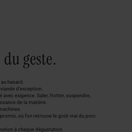
s du geste.
é au hasard.
e viande d’exception.
é avec exigence. Saler, frotter, suspendre,
ssance de la matière.
 machines.
romis, où l’on retrouve le goût vrai du porc
émotion à chaque dégustation.